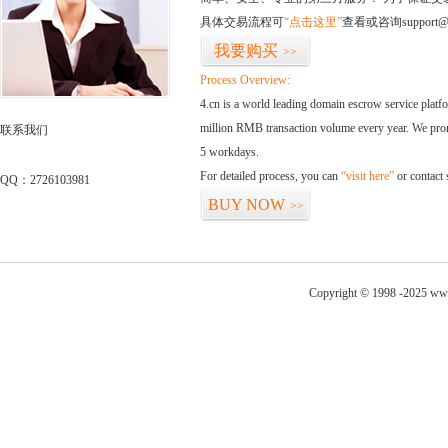
具体交易流程可
“点击这里”
查看或咨询support@
我要购买
>>
Process Overview:
4.cn is a world leading domain escrow service plat
million RMB transaction volume every year. We promi
联系我们
5 workdays.
For detailed process, you can
“visit here”
or contact
QQ：2726103981
BUY NOW
>>
Copyright © 1998 -2025 www