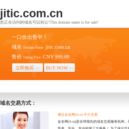
jitic.com.cn
您正在访问的域名可以转让!This domain name is for sale!
一口价出售中！
域名
jitic.com.cn
Domain Name:
售价
CNY 999.00
Listing Price:
立即购买
BUY NOW
>>
>>
域名交易方式：
通过金名网(4.cn) 中介交易
金名网(4.cn)是全球领先的域名交易服务机
简单、安全、专业的第三方服务！ 为了保证交